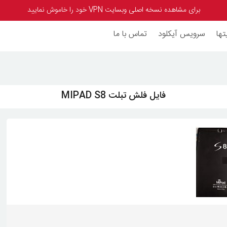
برای مشاهده نسخه اصلی وبسایت VPN خود را خاموش نمایید
تها
سرویس آیکلود
تماس با ما
فایل فلش تبلت MIPAD S8