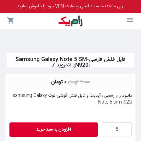
برای مشاهده نسخه اصلی وبسایت VPN خود را خاموش نمایید
فایل فلش فارسیSamsung Galaxy Note 5 SM-
N920iبا اندروید 7
قیمت
قیمت
۲,۰۰۰
تومان
۰
تومان
اصلی
فعلی
دانلود رام رسمی ، آپدیت و فایل فلش گوشی نوت samsung Galaxy
۲,۰۰۰ تومان
۰ تومان
Note 5 sm-n920i
بود.
است.
فایل
افزودن به سبد خرید
فلش
فارسیSamsung
Galaxy