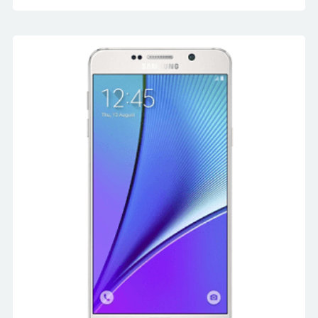
Note
5
SM-
N920iبا
اندروید
7
عدد