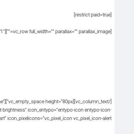
[restrict paid=true]
[vc_row full_width=”” parallax=”” parallax_image=””][vc_column width=”1/1″][vc_column_text css=”.vc_custom_1461908769204{background-color: #bad6ba !important;}”]
me”
st-brightness” icon_entypo=”entypo-icon entypo-icon-
rt” icon_pixelicons=”vc_pixel_icon vc_pixel_icon-alert”]