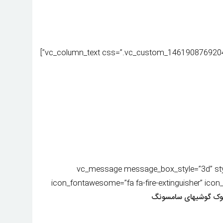
[/vc_column_text][vc_empty_space height=”80px”][vc_mess
icon_fontawesome=”fa fa-fire-extinguisher” icon
ستوک گوشیهای سامسونگ