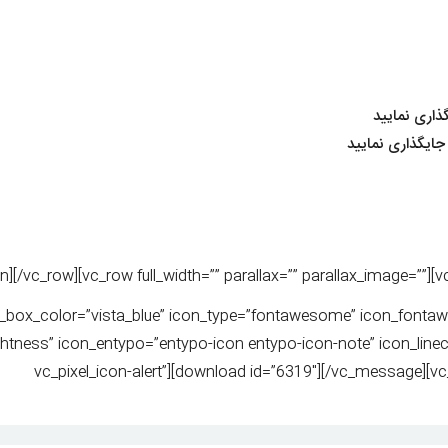
اری نمایید
یگذاری نمایید
[/vc_row][vc_row full_width=”” parallax=”” parallax_image=””]
_box_color=”vista_blue” icon_type=”fontawesome” icon_fontaw
ghtness” icon_entypo=”entypo-icon entypo-icon-note” icon_lineco
vc_pixel_icon-alert”][download id=”6319″][/vc_message][