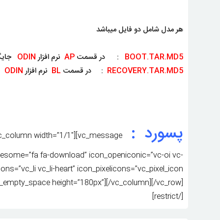
هر مدل شامل دو فایل میباشد
BOOT.TAR.MD5
: در قسمت
AP
نرم افزار
ODIN
جایگذ
RECOVERY.TAR.MD5
: در قسمت
BL
نرم افزار
ODIN
جا
پسورد : ROM1
[vc_column width=”1/1″][vc_message
esome=”fa fa-download” icon_openiconic=”vc-oi vc-
ns=”vc_li vc_li-heart” icon_pixelicons=”vc_pixel_icon
vc_empty_space height=”180px”][/vc_column][/vc_row]
[/restrict]