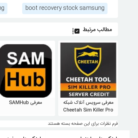
ng
boot recovery stock samsung
مطالب مرتبط
 تیم
معرفی سرویس آنلاک شبکه
معرفی SAMHub
easy برای دانلود
Cheetah Sim Killer Pro
امسونگ
ویژه سامسونگ
ویژه سامسونگ
فرم نظرات برای این صفحه بسته هستند
های روت
معرفی سرویس آنلاک شبکه
معرفی SAMHub : در ادامه