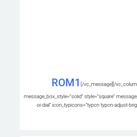
[/vc_message][/vc_column]
message_box_style=”solid” style=”square” message
oi-dial” icon_typicons=”typcn typcn-adjust-bri