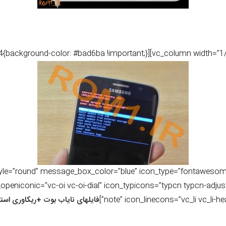
age message_box_style=”3d” style=”round” message_box_color=”blue” icon_type=”fontaweso
_openiconic=”vc-oi vc-oi-dial” icon_typicons=”typcn typcn-adju
note” icon_linecons=”vc_li vc_li-hea
فایلهای نایاب بوت +ریکاوری ا