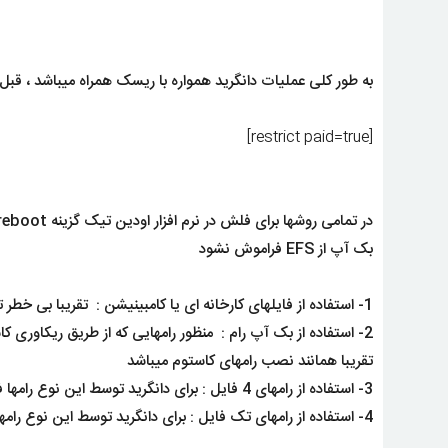
به طور کلی عملیات دانگرید همواره با ریسک همراه میباشد ، قبل
[restrict paid=true]
در تمامی روشها برای فلش در نرم افزار اودین تیک گزینه auto reboot را بردارید و حتما قبل و بعد از انجام عملیات هارد ریست و فول وایپ کنید
بک آپ از EFS فراموش نشود
1- استفاده از فایلهای کارخانه ای یا کامبینیشن : تقریبا بی خطر ترین روش محسوب میشود و همانند رامهای تک فایل فلش میشود
2- استفاده از بک آپ رام : منظور رامهایی که از طریق ریکاوری 
تقریبا همانند نصب رامهای کاستوم میباشد
3- استفاده از رامهای 4 فایل : برای دانگرید توسط این نوع رامها فایلهای BL – CP را رایت نکنید
4- استفاده از رامهای تک فایل : برای دانگرید توسط این نوع رامها تمام فایلهایی که پسوند BIN – MBN دارند را حذف کنید و فایل را رایت کنید