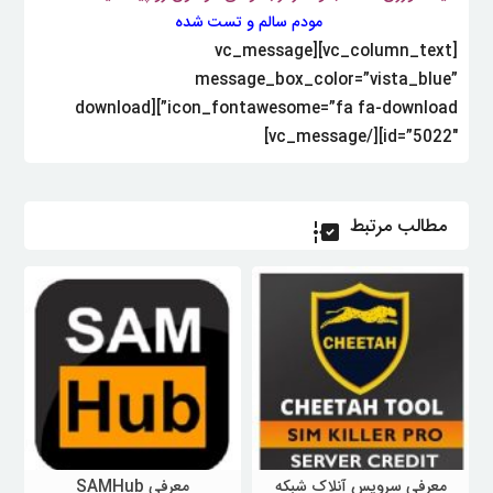
مودم سالم و تست شده
[vc_column_text][vc_message
message_box_color=”vista_blue”
icon_fontawesome=”fa fa-download”][download
id=”5022″][/vc_message]
مطالب مرتبط
e
معرفی سرویس آنلاک شبکه
معرفی SAMHub