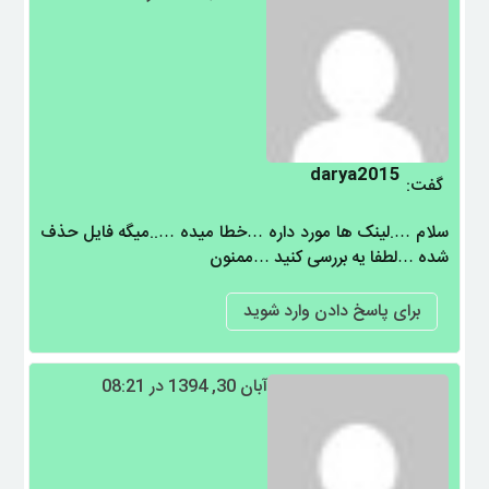
darya2015
گفت:
سلام ….لینک ها مورد داره …خطا میده …..میگه فایل حذف
شده …لطفا یه بررسی کنید …ممنون
برای پاسخ دادن وارد شوید
آبان 30, 1394 در 08:21