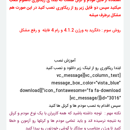
استفاده از فایل مودم و کرنل هست که ابتدا ی ریکاوری کاستوم نصب
میکنید سپس دو فایل زیر رو از ریکاوری نصب کنید در این صورت هم
مشکل برطرف میشه
روش سوم : دانگرید به ورژن 4.1.2 و رام 4 فایله و رفع مشکل
آموزش نصب
ابتدا ریکاوری رو از لینک زیر دانلود و نصب کنید
[vc_column_text][vc_message
message_box_color=”vista_blue”
icon_fontawesome=”fa fa-download”][download
id=”3016″][/vc_message]
سپس اقدام به نصب مودم ها و کرنل ها کنید
نکته مهم : توجه داشته باشید که همه کاربران با یک نوع مودم و کرنل
به نتیجه نرسیده اند و باید تمامی مودم ها و کرنلها رو آزمون و خطا
کنید تا ورژن متناسب و سازگار با گوشی خودتون رو پیدا کنید