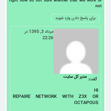
right now so not sure whether that will work or
not
برای پاسخ دادن وارد شوید
مرداد 3, 1395 در
22:26
مدیر کل سایت
گفت:
HI
REPAIRE NETWORK WITH Z3X OR
OCTAPOUS