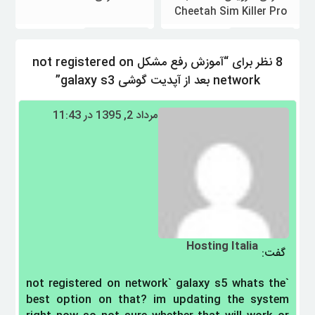
Cheetah Sim Killer Pro
ویژه سامسونگ
ویژه سامسونگ
8 نظر برای “آموزش رفع مشکل not registered on
معرفی سرویس آنلاک شبکه
معرفی SAMHub : در ادامه معرفی
Cheetah Sim Killer Pro امروز به
ابزارهای جدید سامسونگ ، معرفی
network بعد از آپدیت گوشی galaxy s3”
معرفی سرویسی خواهیم پرداخت که
سرویس samhub خواهیم داشت
پتانسیل تبدیل شدن به 5 ابزار برتر
این ابزار ترمیم/چنج سریال ، frp ،
مرداد 2, 1395 در 11:43
دنیای جی اس ام دارد ! Cheetah
آنلاک شبکه بدون نیاز به باکس و
Sim Killer Pro چیست ؟ این
دانگل انجام میدهد این ابزار چه
مشاهده بیشتر
مشاهده بیشتر
سرویس از مجموعه ابزارهای کردیت
مدلهایی را ساپورت میکند و …
…
Hosting Italia
گفت:
`not registered on network` galaxy s5 whats the
best option on that? im updating the system