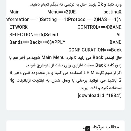
وارد کنید و Ok بزنید. حال به ترتیبی که میگم انجام دهید.
Main Menu===2)UE setting&
information===1)Setting===1)Protocol===2)NAS===1)N
ETWORK CONTROL===4)BAND
SELECTION===5)Select All
Bands===Back===6)APPLY BAND
CONFIGURATION===Back
حال اینقدر Back می زنید تا وارد Main Menu شوید.در آخر هم با
زدن کلید Back سخت افزاری روی تبلت از منو
خارج شوید.
اگر از سیم کارت USIM استفاده می کنید و در محدوده آنتن دهی 4
G باشید می توانید براحتی با وصل شدن به اینترنت ازاینترنت 4g
استفاده کنید و لذت ببرید.
[download id=”1884″]
مطالب مرتبط