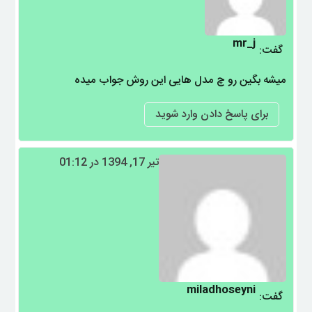
…
mr_j
گفت:
میشه بگین رو چ مدل هایی این روش جواب میده
برای پاسخ دادن وارد شوید
تیر 17, 1394 در 01:12
miladhoseyni
گفت: