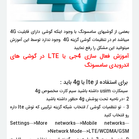
بعضی از گوشیهای سامسونگ با وجود اینکه گوشی دارای قابلیت 4G
میباشد ام در تنظیمات گوشی گزینه 4G وجود ندارد توسط این آموزش
میتوانید این مشکل را رفع نمایید
آموزش فعال سازی 4جی یا LTE در گوشی های
اندرویدی سامسونگ
برای استفاده از lte یا 4g باید :
سیمکارت usim داشته باشید سیم کارت مخصوص 4g
2 -در ناحیه تحت پوشش 4g حظور داشته باشید
3 – تو تنظمیات گوشی / انتخاب شبکه گزینه ترکیبی که توش lte داره
رو انتخاب کنید
Settings—>More networks—>Mobile networks—
>Network Mode—>LTE/WCDMA/GSM