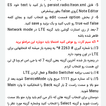
5- فایل persist.radio.lteon.xml را باز کنید با text خود ES
Note Editor )روی false بطور پیشفرض
6- از بخش option قسمت edit رو انتخاب کنید و بجای کلمه
false کلمه true رو تایپ کنید و بک بزنید و save کنید.
7-بعد از ری استارت گوشی باید گزینه LTE در Network mode
ظاهر شده باشه
* اگه سیم کارت رو عوض کنید احتمالا باید دوباره این مراحلو برید
3// با شماره گیری # 2263 #* یه پنجره باز میشه که انتخابهایی برای
LTE در اون وجود داره.
در پنجره باز شده آخرین گزینه یعنی گزینه 7 که یا جی اس ام ویا ال تی
ای هست رو انتخاب کردم
4// با نصب برنامه Radio Switcher و فعال کردن LTE
5// با کد ستاره مربع 1111 مربع وارد ServiceMode شوید.بعد از
منو بالا و سمت راست 2 بار گزینه Back را انتخاب
کنید تا وارد Main
Menu شوید.
دوستان برای انتخاب گزینه های که ذکر می کنم باید وارد منو بالا سمت
راست شوید و گزینه Select را انتخاب کنید و
شماره گزینه مورد نظر را