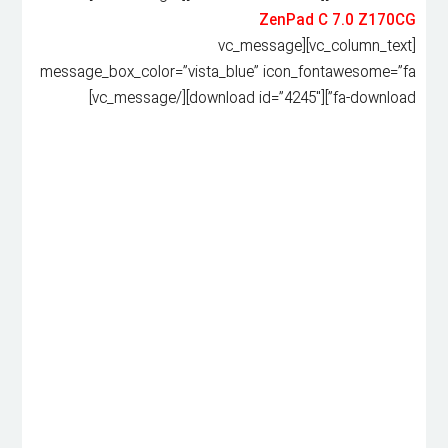
ZenPad C 7.0 Z170CG
[vc_column_text][vc_message
message_box_color=”vista_blue” icon_fontawesome=”fa
fa-download”][download id=”4245″][/vc_message]