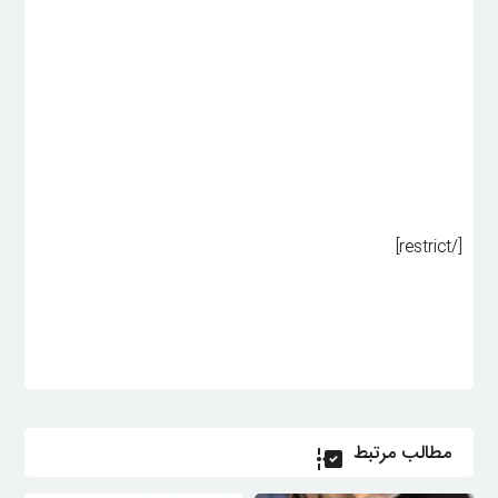
[/restrict]
مطالب مرتبط