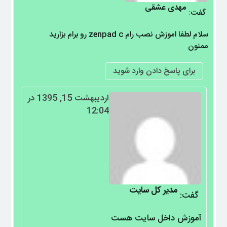
مهدی عشقی
گفت:
سلام لطفا اموزش نصب رام zenpad c رو برام بزارید
ممنون
برای پاسخ دادن وارد شوید
اردیبهشت 15, 1395 در
12:04
مدیر کل سایت
گفت:
آموزش داخل سایت هست