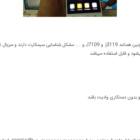
با این مشکل مواجه شدید که بعضی از گوشیهای سامسونگ سری چین همانند j3119 و J7109