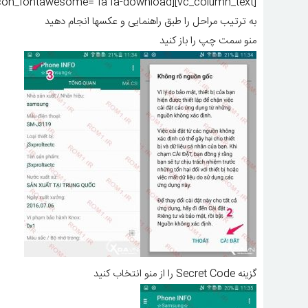
[vc_column_text][vc_message message_box_color=”vista_blue” icon_fontawesome=”fa fa-download”][download id=”22251″][/vc_message]
به ترتیب مراحل را طبق راهنمایی و عکسها انجام دهید
منو سمت چپ را باز کنید
گزینه Secret Code را از منو انتخاب کنید