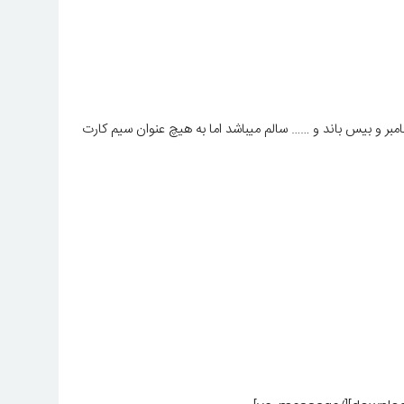
 و ….. مشکل شناسایی سیمکارت دارند و سریال نامبر و بیس باند و …… سالم میباشد اما به هیچ عنوان سیم کارت