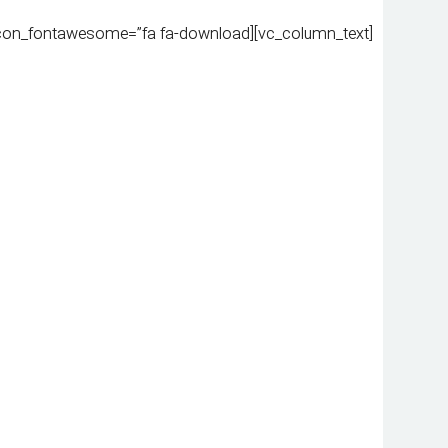
[vc_column_text][vc_message message_box_color=”vista_blue” icon_fontawesome=”fa fa-download”][download id=”28415″][/vc_message]