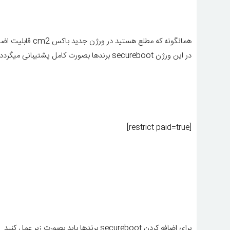
همانگونه که مطلع هستید در ورژن جدید باکس cm2 قابلیت اضافه شدن secureboot برندها و مدلهای مختلف لحاظ گردیده است
در این ورژن secureboot برندها بصورت کامل پشتیبانی میگردد
[restrict paid=true]
برای اضافه کردن secureboot برندها باید بصورت زیر عمل کنید