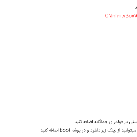
د
C:\InfinityBo