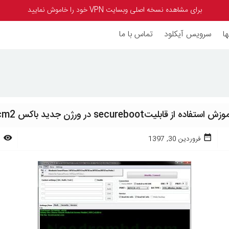
برای مشاهده نسخه اصلی وبسایت VPN خود را خاموش نمایید
ا
سرویس آیکلود
تماس با ما
زش استفاده از قابلیتsecureboot در ورژن جدید باکس cm2
فروردین 30, 1397