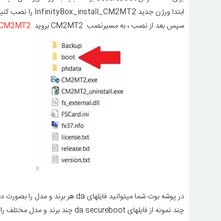
ابتدا ورژن جدید
InfinityBox_install_CM2MT2
را نصب کنی
سپس بعد از نصب ، به مسیرنصب CM2MT2 بروید
x\CM2MT2
در پوشه بوت شما میتوانید فایلهای da هر برند و مدل را بصورت دستی در فولدر ی جداگانه اضافه کنید
چند نمونه از فایلهای da secureboot چند برند و مدل مختلف را میتوانید از لینک زیر دانلود و در پوشه boot اضافه کنید