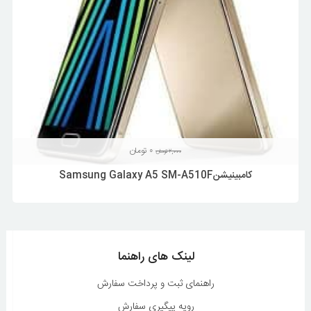
قیمت
قیمت
۰
تومان
۲,۰۰۰
تومان
اصلی
فعلی
کامبینیشنSamsung Galaxy A5 SM-A510F
۲,۰۰۰ تومان
۰ تومان
بود.
است.
لینک های راهنما
راهنمای ثبت و پرداخت سفارش
رویه پیگیری سفارش