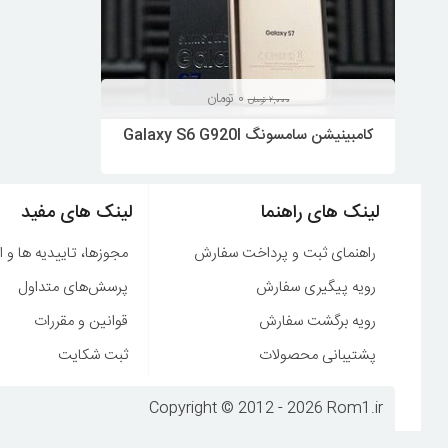
قیمت
قیمت
۰
تومان
۲,۰۰۰
تومان
اصلی
فعلی
کامبینیشن سامسونگ Galaxy S6 G920I
۲,۰۰۰ تومان
۰ تومان
بود.
است.
لینک های راهنما
لینک های مفید
راهنمای ثبت و پرداخت سفارش
مجوزها، تاییدیه ها و ا
رویه پیگیری سفارش
پرسش‌های متداول
رویه برگشت سفارش
قوانین و مقررات
پشتیبانی محصولات
ثبت شکایت
Copyright © 2012 - 2026 Rom1.ir